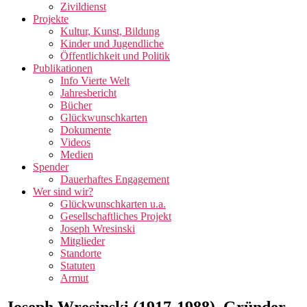
Zivildienst
Projekte
Kultur, Kunst, Bildung
Kinder und Jugendliche
Öffentlichkeit und Politik
Publikationen
Info Vierte Welt
Jahresbericht
Bücher
Glückwunschkarten
Dokumente
Videos
Medien
Spender
Dauerhaftes Engagement
Wer sind wir?
Glückwunschkarten u.a.
Gesellschaftliches Projekt
Joseph Wresinski
Mitglieder
Standorte
Statuten
Armut
Joseph Wresinski (1917-1988), Gründer