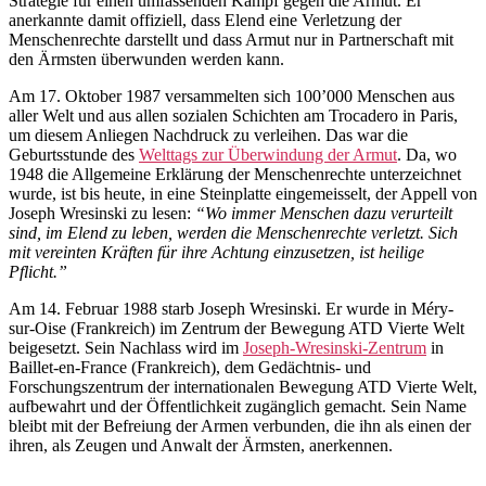
Strategie für einen umfassenden Kampf gegen die Armut. Er
anerkannte damit offiziell, dass Elend eine Verletzung der
Menschenrechte darstellt und dass Armut nur in Partnerschaft mit
den Ärmsten überwunden werden kann.
Am 17. Oktober 1987 versammelten sich 100’000 Menschen aus
aller Welt und aus allen sozialen Schichten am Trocadero in Paris,
um diesem Anliegen Nachdruck zu verleihen. Das war die
Geburtsstunde des
Welttags zur Überwindung der Armut
. Da, wo
1948 die Allgemeine Erklärung der Menschenrechte unterzeichnet
wurde, ist bis heute, in eine Steinplatte eingemeisselt, der Appell von
Joseph Wresinski zu lesen:
“Wo immer Menschen dazu verurteilt
sind, im Elend zu leben, werden die Menschenrechte verletzt. Sich
mit vereinten Kräften für ihre Achtung einzusetzen, ist heilige
Pflicht.”
Am 14. Februar 1988 starb Joseph Wresinski. Er wurde in Méry-
sur-Oise (Frankreich) im Zentrum der Bewegung ATD Vierte Welt
beigesetzt. Sein Nachlass wird im
Joseph-Wresinski-Zentrum
in
Baillet-en-France (Frankreich), dem Gedächtnis- und
Forschungszentrum der internationalen Bewegung ATD Vierte Welt,
aufbewahrt und der Öffentlichkeit zugänglich gemacht. Sein Name
bleibt mit der Befreiung der Armen verbunden, die ihn als einen der
ihren, als Zeugen und Anwalt der Ärmsten, anerkennen.
Links