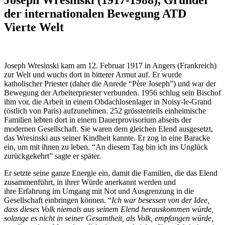
der internationalen Bewegung ATD
Vierte Welt
Joseph Wresinski kam am 12. Februar 1917 in Angers (Frankreich)
zur Welt und wuchs dort in bitterer Armut auf. Er wurde
katholischer Priester (daher die Anrede “Père Joseph”) und war der
Bewegung der Arbeiterpriester verbunden. 1956 schlug sein Bischof
ihm vor, die Arbeit in einem Obdachlosenlager in Noisy-le-Grand
(östlich von Paris) aufzunehmen. 252 grösstenteils einheimische
Familien lebten dort in einem Dauerprovisorium abseits der
modernen Gesellschaft. Sie waren dem gleichen Elend ausgesetzt,
das Wresinski aus seiner Kindheit kannte. Er zog in eine Baracke
ein, um mit ihnen zu leben. “An diesem Tag bin ich ins Unglück
zurückgekehrt” sagte er später.
Er setzte seine ganze Energie ein, damit die Familien, die das Elend
zusammenführt, in ihrer Würde anerkannt werden und
ihre Erfahrung im Umgang mit Not und Ausgrenzung in die
Gesellschaft einbringen können. “
Ich war besessen von der Idee,
dass dieses Volk niemals aus seinem Elend herauskommen würde,
solange es nicht in seiner Gesamtheit, als Volk, empfangen würde,