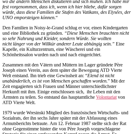
wo die andern Menschen diskutieren und sich mühen. Ich habe mir
fest vorgenommen, dass ich, wenn ich hier bliebe, dafür sorgen
würde, dass diese Familien die Stufen des Vatikans, des Elysées, der
UNO emporsteigen können.
“
Den Familien in Noisy-le-Grand schlug er vor, einen Kindergarten
und eine Bibliothek zu gründen.
“Diese Menschen brauchten nicht
so sehr Nahrung und Kleider, sondern Würde. Sie wollten
nicht länger von der Willkür anderer Leute abhängig sein.”
Eine
Kapelle, ein Kulturzentrum, eine Wäscherei und ein
Schönheitssalon wurden nach und nach eingerichtet.
Zusammen mit den Vätern und Müttern im Lager gründete Père
Joseph einen Verein, aus dem später die Bewegung ATD Vierte
Welt entstand. Ihn trieb eine Gewissheit an: “
Elend ist nicht
unabänderlich, es ist von Menschen geschaffen worden.
” Mit der
Zeit engagierten sich Frauen und Männer unterschiedlichster
Herkunft mit ihm. Einige entschlossen sich, ihr Leben mit den
Ärmsten zu teilen. So entstand das hauptamtliche
Volontariat
von
ATD Vierte Welt.
1979 wurde Wresinski Mitglied des französischen Wirtschafts- und
Sozialrats, der ihn sechs Jahre später mit der Abfassung eines
Armutsberichts betraute. Am 12. Februar 1987 stellte sich der Rat
ohne Gegenstimme hinter die von Père Joseph vorgeschlagene