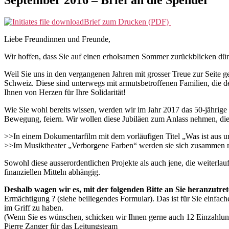
Brief zum Drucken (PDF)
Liebe Freundinnen und Freunde,
Wir hoffen, dass Sie auf einen erholsamen Sommer zurückblicken dür
Weil Sie uns in den vergangenen Jahren mit grosser Treue zur Seite 
Schweiz. Diese sind unterwegs mit armutsbetroffenen Familien, die 
Ihnen von Herzen für Ihre Solidarität!
Wie Sie wohl bereits wissen, werden wir im Jahr 2017 das 50-jährig
Bewegung, feiern. Wir wollen diese Jubiläen zum Anlass nehmen, die 
>>In einem Dokumentarfilm mit dem vorläufigen Titel „Was ist aus u
>>Im Musiktheater „Verborgene Farben“ werden sie sich zusammen m
Sowohl diese ausserordentlichen Projekte als auch jene, die weiterl
finanziellen Mitteln abhängig.
Deshalb wagen wir es, mit der folgenden Bitte an Sie heranzutr
Ermächtigung ? (siehe beiliegendes Formular). Das ist für Sie einfac
im Griff zu haben.
(Wenn Sie es wünschen, schicken wir Ihnen gerne auch 12 Einzahlungss
Pierre Zanger für das Leitungsteam