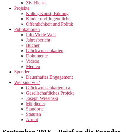
Zivildienst
Projekte
Kultur, Kunst, Bildung
Kinder und Jugendliche
Öffentlichkeit und Politik
Publikationen
Info Vierte Welt
Jahresbericht
Bücher
Glückwunschkarten
Dokumente
Videos
Medien
Spender
Dauerhaftes Engagement
Wer sind wir?
Glückwunschkarten u.a.
Gesellschaftliches Projekt
Joseph Wresinski
Mitglieder
Standorte
Statuten
Armut
September 2016 – Brief an die Spender