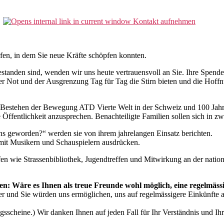
Kontakt aufnehmen
fen, in dem Sie neue Kräfte schöpfen konnten.
gestanden sind, wenden wir uns heute vertrauensvoll an Sie. Ihre Spend
der Not und der Ausgrenzung Tag für Tag die Stirn bieten und die Hoff
e Bestehen der Bewegung ATD Vierte Welt in der Schweiz und 100 Jahr
Öffentlichkeit anzusprechen. Benachteiligte Familien sollen sich in z
ns geworden?“ werden sie von ihrem jahrelangen Einsatz berichten.
it Musikern und Schauspielern ausdrücken.
aufen wie Strassenbibliothek, Jugendtreffen und Mitwirkung an der nat
eten: Wäre es Ihnen als treue Freunde wohl möglich, eine regelmä
her und Sie würden uns ermöglichen, uns auf regelmässigere Einkünfte 
cheine.) Wir danken Ihnen auf jeden Fall für Ihr Verständnis und Ihr 