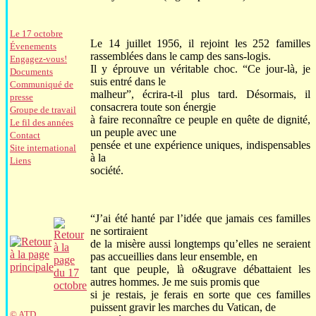
Le 17 octobre
Le 14 juillet 1956, il rejoint les 252 familles
Évenements
rassemblées dans le camp des sans-logis.
Engagez-vous!
Il y éprouve un véritable choc. “Ce jour-là, je
Documents
suis entré dans le
Communiqué de
malheur”, écrira-t-il plus tard. Désormais, il
presse
consacrera toute son énergie
Groupe de travail
à faire reconnaître ce peuple en quête de dignité,
Le fil des années
un peuple avec une
Contact
pensée et une expérience uniques, indispensables
Site international
à la
Liens
société.
“J’ai été hanté par l’idée que jamais ces familles
ne sortiraient
de la misère aussi longtemps qu’elles ne seraient
pas accueillies dans leur ensemble, en
tant que peuple, là o&ugrave débattaient les
autres hommes. Je me suis promis que
si je restais, je ferais en sorte que ces familles
puissent gravir les marches du Vatican, de
© ATD