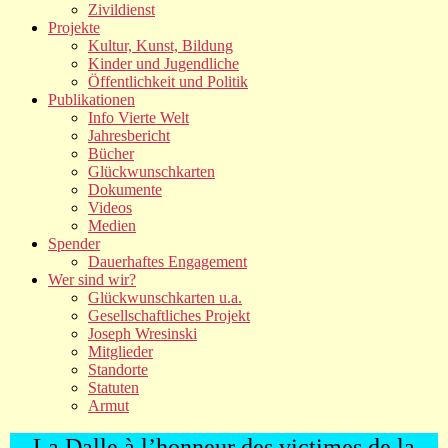
Zivildienst
Projekte
Kultur, Kunst, Bildung
Kinder und Jugendliche
Öffentlichkeit und Politik
Publikationen
Info Vierte Welt
Jahresbericht
Bücher
Glückwunschkarten
Dokumente
Videos
Medien
Spender
Dauerhaftes Engagement
Wer sind wir?
Glückwunschkarten u.a.
Gesellschaftliches Projekt
Joseph Wresinski
Mitglieder
Standorte
Statuten
Armut
La Dalle à l’honneur des victimes de la