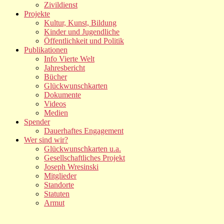
Zivildienst
Projekte
Kultur, Kunst, Bildung
Kinder und Jugendliche
Öffentlichkeit und Politik
Publikationen
Info Vierte Welt
Jahresbericht
Bücher
Glückwunschkarten
Dokumente
Videos
Medien
Spender
Dauerhaftes Engagement
Wer sind wir?
Glückwunschkarten u.a.
Gesellschaftliches Projekt
Joseph Wresinski
Mitglieder
Standorte
Statuten
Armut