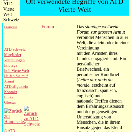
Oft verwendete Begriffe von ATD
Vierte Welt
Forum
Das
ständige weltweite
Français
Forum zur grossen Armut
verbindet Menschen in aller
Welt, die allein oder in einer
Vereinigung
ATD Schweiz
mit den Ärmsten ihres
Mitglieder
Landes engagiert sind. Ein
Vertretungen
persönlicher
Infotage
Briefwechsel, ein
Info Vierte Welt
periodischer Rundbrief
Helfen Sie mit!
(
Lettre aux amis du
Armut
monde
, erscheint auf
ATD allgemein
französisch, spanisch,
Kontakt
englisch) und
Links
nationale Treffen dienen
Glossar
dem Erfahrungsaustausch
und der gegenseitigen
Unterstützung von
Menschen, die in ihrem
Einsatz gegen das Elend
© ATD