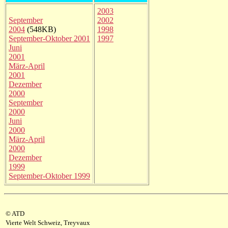
2003
September
2002
2004
(548KB)
1998
September-Oktober 2001
1997
Juni
2001
März-April
2001
Dezember
2000
September
2000
Juni
2000
März-April
2000
Dezember
1999
September-Oktober 1999
© ATD
Vierte Welt Schweiz, Treyvaux