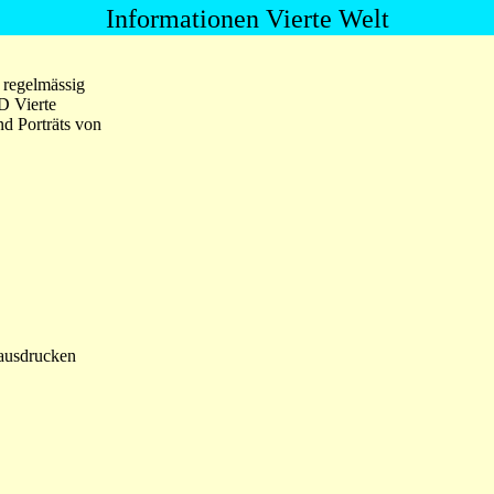
Informationen Vierte Welt
 regelmässig
D Vierte
d Porträts von
 ausdrucken