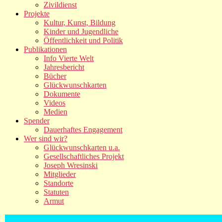
Zivildienst
Projekte
Kultur, Kunst, Bildung
Kinder und Jugendliche
Öffentlichkeit und Politik
Publikationen
Info Vierte Welt
Jahresbericht
Bücher
Glückwunschkarten
Dokumente
Videos
Medien
Spender
Dauerhaftes Engagement
Wer sind wir?
Glückwunschkarten u.a.
Gesellschaftliches Projekt
Joseph Wresinski
Mitglieder
Standorte
Statuten
Armut